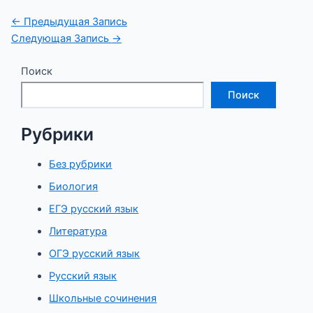
Навигация
←
Предыдущая Запись
по
Следующая Запись
→
записям
Поиск
Поиск
Рубрики
Без рубрики
Биология
ЕГЭ русский язык
Литература
ОГЭ русский язык
Русский язык
Школьные сочинения