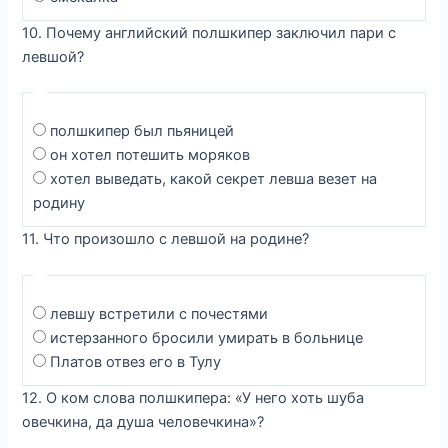
10. Почему английский полшкипер заключил пари с
левшой?
полшкипер был пьяницей
он хотел потешить моряков
хотел выведать, какой секрет левша везет на
родину
11. Что произошло с левшой на родине?
левшу встретили с почестями
истерзанного бросили умирать в больнице
Платов отвез его в Тулу
12. О ком слова полшкипера: «У него хоть шуба
овечкина, да душа человечкина»?