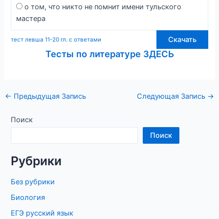
о том, что никто не помнит имени тульского
мастера
Скачать
тест левша 11-20 гл. с ответами
Тесты по литературе ЗДЕСЬ
Навигация
←
Предыдущая Запись
Следующая Запись
→
по
записям
Поиск
Поиск
Рубрики
Без рубрики
Биология
ЕГЭ русский язык