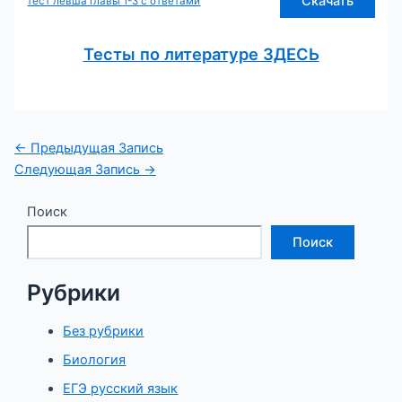
Скачать
тест левша главы 1-3 с ответами
Тесты по литературе ЗДЕСЬ
Навигация
←
Предыдущая Запись
по
Следующая Запись
→
записям
Поиск
Поиск
Рубрики
Без рубрики
Биология
ЕГЭ русский язык