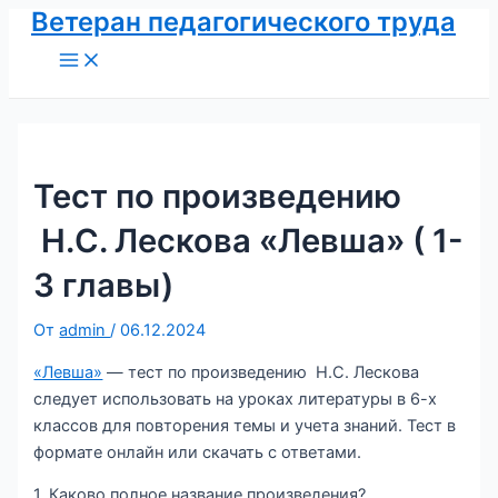
Ветеран педагогического труда
Перейти
к
Main
Menu
содержимому
Тест по произведению
Н.С. Лескова «Левша» ( 1-
3 главы)
От
admin
/
06.12.2024
«Левша»
— тест по произведению Н.С. Лескова
следует использовать на уроках литературы в 6-х
классов для повторения темы и учета знаний. Тест в
формате онлайн или скачать с ответами.
1. Каково полное название произведения?