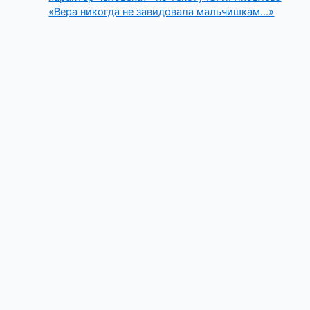
«Вера никогда не завидовала мальчишкам…»
Copyright © 2026 Ветеран педагогического труда | Powered
by
Тема Astra WordPress