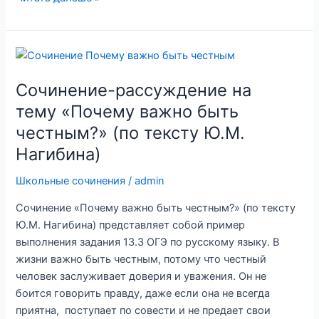
ОГЭ «В
чём
проявляется
сила
музыки?»
Сочинение-рассуждение на
по
тему «Почему важно быть
тексту
честным?» (по тексту Ю.М.
К.Г.
Нагибина)
Паустовского
«В
Школьные сочинения
/
admin
один
из
Сочинение «Почему важно быть честным?» (по тексту
зимних
Ю.М. Нагибина) представляет собой пример
вечеров
выполнения задания 13.3 ОГЭ по русскому языку. В
на
жизни важно быть честным, потому что честный
окраине
человек заслуживает доверия и уважения. Он не
Вены…»
боится говорить правду, даже если она не всегда
приятна, поступает по совести и не предает свои