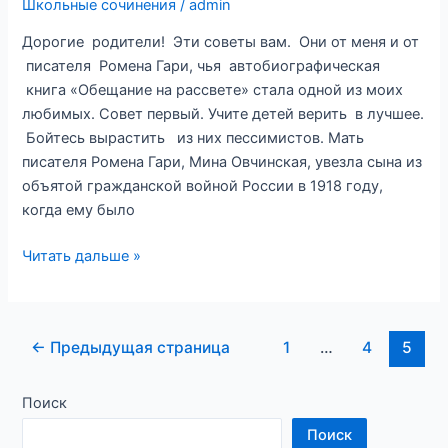
Школьные сочинения
/
admin
Ю.Я.
Дорогие родители! Эти советы вам. Они от меня и от
Яковлева.
писателя Ромена Гари, чья автобиографическая
Задание
книга «Обещание на рассвете» стала одной из моих
13.3
любимых. Совет первый. Учите детей верить в лучшее.
ОГЭ.)
Бойтесь вырастить из них пессимистов. Мать
писателя Ромена Гари, Мина Овчинская, увезла сына из
объятой гражданской войной России в 1918 году,
когда ему было
Эссе.
Читать дальше »
Советы
ребенка
своим
Постраничная
←
Предыдущая страница
1
…
4
5
родителям
навигация
записи
Поиск
Поиск