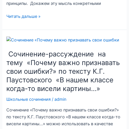
принципы. Докажем эту мысль конкретными
Сочинение-
Читать дальше »
рассуждение
на
тему «Почему
важно
быть
Сочинение-рассуждение на
честным?»
тему «Почему важно признавать
(по
свои ошибки?» по тексту К.Г.
тексту
Паустовского «В нашем классе
Ю.М.
Нагибина)
когда-то висели картины…»
Школьные сочинения
/
admin
Сочинение «Почему важно признавать свои ошибки?»
по тексту К.Г. Паустовского «В нашем классе когда-то
висели картины…» можно использовать в качестве