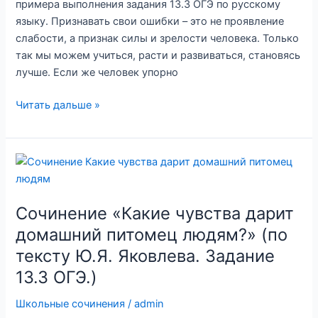
примера выполнения задания 13.3 ОГЭ по русскому
языку. Признавать свои ошибки – это не проявление
слабости, а признак силы и зрелости человека. Только
так мы можем учиться, расти и развиваться, становясь
лучше. Если же человек упорно
Сочинение-
Читать дальше »
рассуждение
на
тему
«Почему
важно
признавать
Сочинение «Какие чувства дарит
свои
домашний питомец людям?» (по
ошибки?»
тексту Ю.Я. Яковлева. Задание
по
13.3 ОГЭ.)
тексту
К.Г.
Школьные сочинения
/
admin
Паустовского