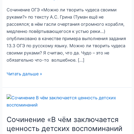
Сочинение ОГЭ «Можно ли творить чудеса своими
руками?» по тексту А.С. Грина (Туман ещё не
рассеялся; в нём гасли очертания огромного корабля,
медленно повёртывающегося к устью реки…)
опубликовано в качестве примера выполнения задания
13.3 ОГЭ по русскому языку. Можно ли творить чудеса
своими руками? Я считаю, что да. Чудо – это не
обязательно что-то волшебное. […]
Сочинение
Читать дальше »
ОГЭ
«Можно
ли
творить
чудеса
своими
Сочинение «В чём заключается
руками?»
ценность детских воспоминаний
по