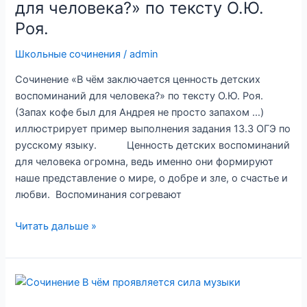
для человека?» по тексту О.Ю.
тексту
Роя.
А.С.
Грина.
Школьные сочинения
/
admin
Сочинение «В чём заключается ценность детских
воспоминаний для человека?» по тексту О.Ю. Роя.
(Запах кофе был для Андрея не просто запахом …)
иллюстрирует пример выполнения задания 13.3 ОГЭ по
русскому языку. Ценность детских воспоминаний
для человека огромна, ведь именно они формируют
наше представление о мире, о добре и зле, о счастье и
любви. Воспоминания согревают
Сочинение «В
Читать дальше »
чём
заключается
ценность
детских