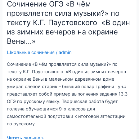
воспоминаний
Сочинение ОГЭ «В чём
для
проявляется сила музыки?» по
человека?»
тексту К.Г. Паустовского «В один
по
из зимних вечеров на окраине
тексту
О.Ю.
Вены…»
Роя.
Школьные сочинения
/
admin
Сочинение «В чём проявляется сила музыки?» по
тексту К.Г. Паустовского «В один из зимних вечеров
на окраине Вены в маленьком деревянном доме
умирал слепой старик – бывший повар графини Тун.»
представляет собой пример выполнения задания 13.3
ОГЭ по русскому языку. Творческая работа будет
полезна обучающимся 9-х классов для
самостоятельной подготовки к итоговой аттестации
по русскому
Сочинение
Читать дальше »