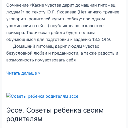
«В
Сочинение «Какие чувства дарит домашний питомец
нашем
людям?» по тексту Ю.Я. Яковлева (Нет ничего труднее
классе
уговорить родителей купить собаку: при одном
когда-
упоминании о ней …) опубликовано в качестве
то
примера. Творческая работа будет полезна
висели
обучающимся для подготовки к заданию 13.3 ОГЭ.
картины…»
Домашний питомец дарит людям чувство
безусловной любви и преданности, а также радость и
возможность почувствовать себя
Сочинение
Читать дальше »
«Какие
чувства
дарит
домашний
питомец
Эссе. Советы ребенка своим
людям?»
родителям
(по
тексту