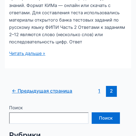
знаний. Формат КИМа — онлайн или скачать с
ответами. Для составления теста использовались
материалы открытого банка тестовых заданий по
русскому языку ФИПИ Часть 2 Ответами к заданиям
2–12 являются слово (несколько слов) или
последовательность цифр. Ответ
ОГЭ-2025
Читать дальше »
по
русскому
языку.
Тренировочный
Постраничная
вариант
←
Предыдущая страница
1
2
навигация
№
записи
4
Поиск
Поиск
Рубрики