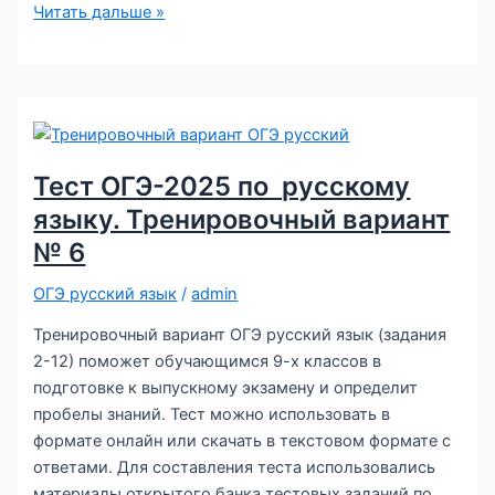
Тест
Читать дальше »
ОГЭ-2025
по
русскому
языку.
Тренировочный
вариант
Тест ОГЭ-2025 по русскому
№
языку. Тренировочный вариант
8
№ 6
ОГЭ русский язык
/
admin
Тренировочный вариант ОГЭ русский язык (задания
2-12) поможет обучающимся 9-х классов в
подготовке к выпускному экзамену и определит
пробелы знаний. Тест можно использовать в
формате онлайн или скачать в текстовом формате с
ответами. Для составления теста использовались
материалы открытого банка тестовых заданий по