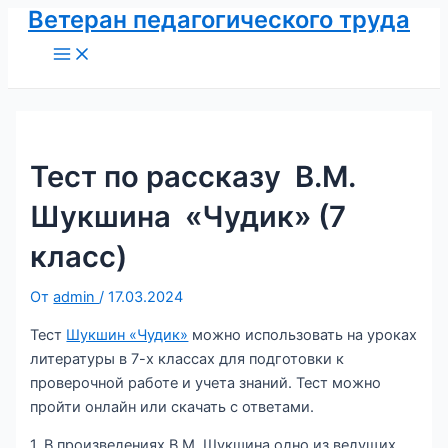
Ветеран педагогического труда
Перейти
к
Main
Menu
содержимому
Тест по рассказу В.М.
Шукшина «Чудик» (7
класс)
От
admin
/
17.03.2024
Тест
Шукшин «Чудик»
можно использовать на уроках
литературы в 7-х классах для подготовки к
проверочной работе и учета знаний. Тест можно
пройти онлайн или скачать с ответами.
1. В произведениях В.М. Шукшина одно из ведущих