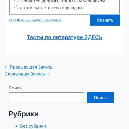
любуется добрым, открытым человеком
автор пытается его оправдать
Скачать
Тест Шукшин Чудик с ответами
Тесты по литературе ЗДЕС
Ь
Навигация
←
Предыдущая Запись
по
Следующая Запись
→
записям
Поиск
Поиск
Рубрики
Без рубрики