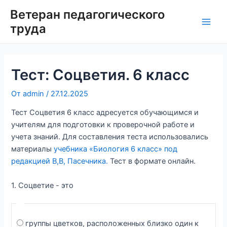
Перейти
Ветеран педагогического
к
труда
Main
содержимому
Men
Тест: Соцветия. 6 класс
От
admin
/
27.12.2025
Тест Соцветия 6 класс адресуется обучающимся и
учителям для подготовки к проверочной работе и
учета знаний. Для составления теста использовались
материалы
учебника «Биология 6 класс» под
редакцией В,В, Пасечника
.
Тест в формате онлайн.
1. Соцветие - это
группы цветков, расположенных близко один к