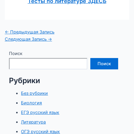
Тесты по литературе ЗДЕСЬ
Навигация
←
Предыдущая Запись
по
Следующая Запись
→
записям
Поиск
Поиск
Рубрики
Без рубрики
Биология
ЕГЭ русский язык
Литература
ОГЭ русский язык