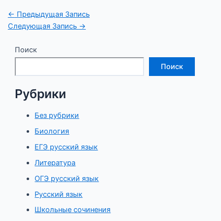
Навигация
←
Предыдущая Запись
по
Следующая Запись
→
записям
Поиск
Поиск
Рубрики
Без рубрики
Биология
ЕГЭ русский язык
Литература
ОГЭ русский язык
Русский язык
Школьные сочинения