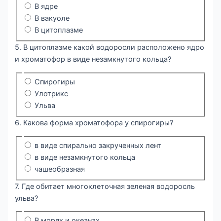
В ядре
В вакуоле
В цитоплазме
5. В цитоплазме какой водоросли расположено ядро
и хроматофор в виде незамкнутого кольца?
Спирогиры
Улотрикс
Ульва
6. Какова форма хроматофора у спирогиры?
в виде спирально закрученных лент
в виде незамкнутого кольца
чашеобразная
7. Где обитает многоклеточная зеленая водоросль
ульва?
В морях и океанах