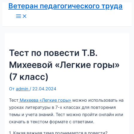
Ветеран педагогического труда
Перейти
к
Main
Menu
содержимому
Тест по повести Т.В.
Михеевой «Легкие горы»
(7 класс)
От
admin
/
22.04.2024
Тест
Михеева «Легкие горы»
можно использовать на
уроках литературы в 7-х классах для повторения
темы и учета знаний. Тест можно пройти онлайн или
скачать в текстом формате с ответами.
1. Какая важная тема поднимается в повести?