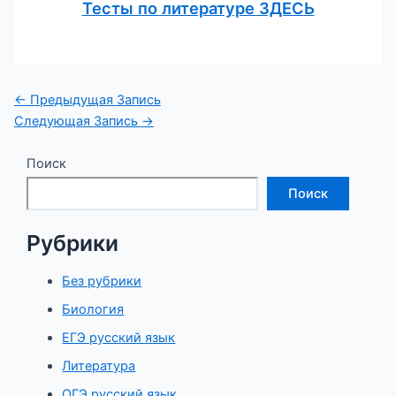
Тесты по литературе ЗДЕС
Ь
Навигация
←
Предыдущая Запись
по
Следующая Запись
→
записям
Поиск
Поиск
Рубрики
Без рубрики
Биология
ЕГЭ русский язык
Литература
ОГЭ русский язык