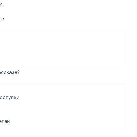
и.
е?
ассказе?
поступки
етей