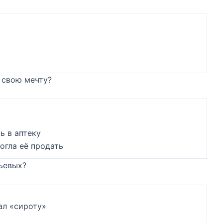
 свою мечту?
ь в аптеку
огла её продать
тьевых?
л «сироту»