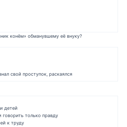
яник конём» обманувшему её внуку?
знал свой проступок, раскаялся
ки детей
и говорить только правду
ей к труду