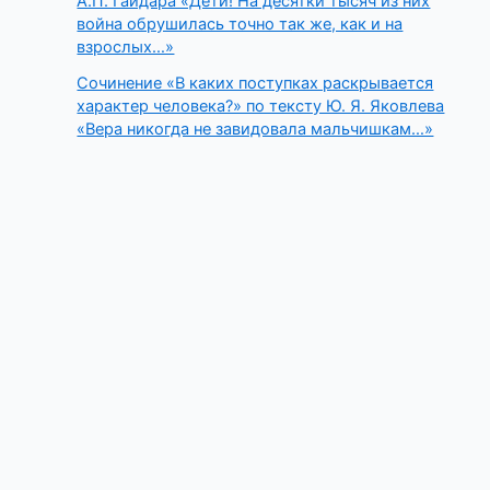
А.П. Гайдара «Дети! На десятки тысяч из них
война обрушилась точно так же, как и на
взрослых…»
Сочинение «В каких поступках раскрывается
характер человека?» по тексту Ю. Я. Яковлева
«Вера никогда не завидовала мальчишкам…»