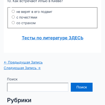
10. Как встречают Илью в Киеве?
не верят в его подвиг
с почестями
со страхом
Тесты по литературе ЗДЕСЬ
Навигация
←
Предыдущая Запись
по
Следующая Запись
→
записям
Поиск
Поиск
Рубрики