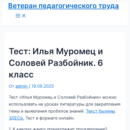
Ветеран педагогического труда
Перейти
к
Main
Menu
содержимому
Тест: Илья Муромец и
Соловей Разбойник. 6
класс
От
admin
/
19.09.2025
Тест «Илья Муромец и Соловей Разбойник» можно
использовать на уроках литературы для закрепления
темы и выявления пробелов знаний.
Текст былины
ЗДЕСЬ.
Тест в формате онлайн.
1. К какому жанру принадлежит произведение?