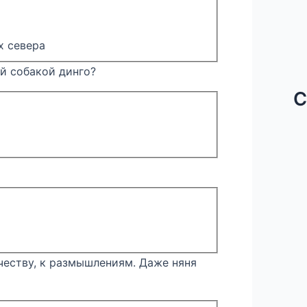
х севера
ой собакой динго?
С
очеству, к размышлениям. Даже няня