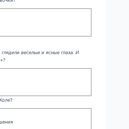
евочки?
глядели веселые и ясные глаза. И
и»?
 Коле?
ошения