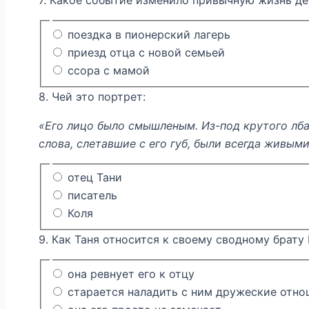
7. Какое событие изменило привычную жизнь д
поездка в пионерский лагерь
приезд отца с новой семьей
ссора с мамой
8. Чей это портрет:
«Его лицо было смышленым. Из-под крутого лба 
слова, слетавшие с его губ, были всегда живым
отец Тани
писатель
Коля
9. Как Таня относится к своему сводному брату
она ревнует его к отцу
старается наладить с ним дружеские отн