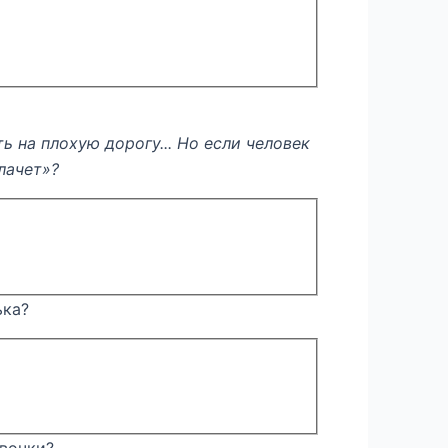
ь на плохую дорогу... Но если человек
плачет»?
ька?