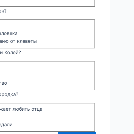
ан?
еловека
аню от клеветы
 и Колей?
тво
городка?
жает любить отца
едали