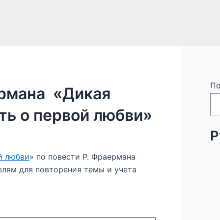
По
ермана «Дикая
сть о первой любви»
Р
й любви
» по повести Р. Фраермана
елям для повторения темы и учета