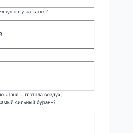
ихнул ногу на катке?
й
 «Таня ... глотала воздух,
 самый сильный буран»?