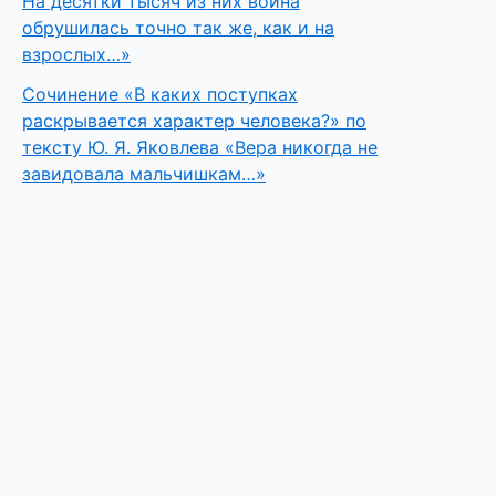
На десятки тысяч из них война
обрушилась точно так же, как и на
взрослых…»
Сочинение «В каких поступках
раскрывается характер человека?» по
тексту Ю. Я. Яковлева «Вера никогда не
завидовала мальчишкам…»