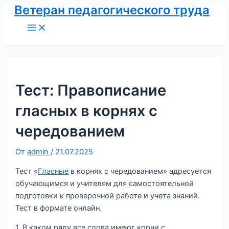
Ветеран педагогического труда
Перейти
к
Main
Menu
содержимому
Тест: Правописание
гласных в корнях с
чередованием
От
admin
/
21.07.2025
Тест «
Гласные
в корнях с чередованием» адресуется
обучающимся и учителям для самостоятельной
подготовки к проверочной работе и учета знаний.
Тест в формате онлайн.
1. В каком ряду все слова имеют корни с