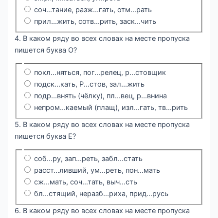
соч...тание, разж...гать, отм...рать
прил...жить, сотв...рить, заск...чить
4. В каком ряду во всех словах на месте пропуска
пишется буква О?
покл...няться, пог...релец, р...стовщик
подск...кать, Р...стов, зал...жить
подр...внять (чёлку), пл...вец, р...внина
непром...каемый (плащ), изл...гать, тв...рить
5. В каком ряду во всех словах на месте пропуска
пишется буква Е?
соб...ру, зап...реть, забл...стать
расст...ливший, ум...реть, пон...мать
сж...мать, соч...тать, выч...сть
бл...стящий, неразб...риха, прид...русь
6. В каком ряду во всех словах на месте пропуска