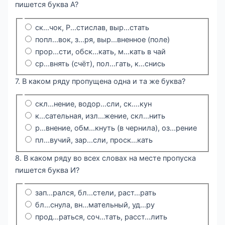
пишется буква А?
ск...чок, Р...стислав, выр...стать
попл...вок, з...ря, выр...вненное (поле)
прор...сти, обск...кать, м...кать в чай
ср...внять (счёт), пол...гать, к...снись
7. В каком ряду пропущена одна и та же буква?
скл...нение, водор...сли, ск....кун
к...сательная, изл...жение, скл...нить
р...внение, обм...кнуть (в чернила), оз...рение
пл...вучий, зар...сли, проск...кать
8. В каком ряду во всех словах на месте пропуска
пишется буква И?
зап...рался, бл...стели, раст...рать
бл...снула, вн...мательный, уд...ру
прод...раться, соч...тать, расст...лить