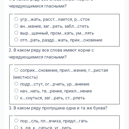
чередующимися гласными?
угр...жать, расст...лается, р...сток
вн...мание, заг...реть, забл...стеть
выр...щенный, пром...кать, ум...лять
отп...рать, раздр...жать, прик...сновение
2. В каком ряду все слова имеют корни с
чередующимися гласными?
соприк...сновение, прил...жение, г...ристая
(местность)
подр...стут, ог...рчить, ур...внение
нач...нать, тв...рение, прикл...нение
к...снуться, заг...рать, ст...рпеть
3. В каком ряду пропущена одна и та же буква?
пор...сль, пл...вчиха, предл...гать
з...ря, к...саться, уг...реть