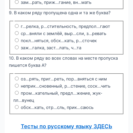
зам...рать, приж...гание, вн...мать
9. В каком ряду пропущена одна и та же буква?
г...релка, р...стительность, предпол...гают
ср...вняли с землёй, выр...сли, з...ревать
покл...няться, обск...кать, р...сточек
заж...галка, заст...лать, ч...та
10. В каком ряду во всех словах на месте пропуска
пишется буква А?
оз...рять, приг...реть, пор...вняться с ним
неприк...сновенный, р...стение, соск...чить
пром...кательный, предл...жение, жук-
пл...вунец
обск...кать, отр...сль, прик...саюсь
Тесты по русскому языку ЗДЕСЬ