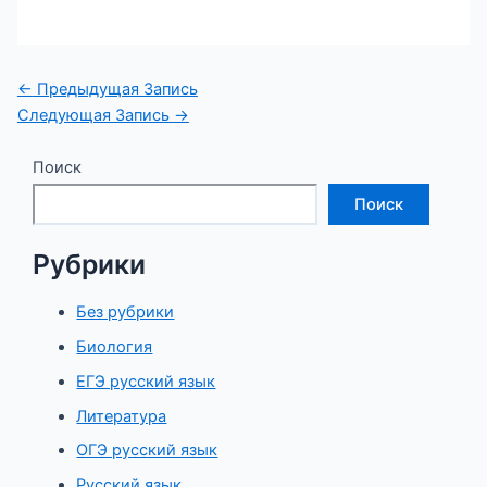
Навигация
←
Предыдущая Запись
по
Следующая Запись
→
записям
Поиск
Поиск
Рубрики
Без рубрики
Биология
ЕГЭ русский язык
Литература
ОГЭ русский язык
Русский язык