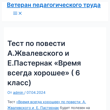
Ветеран педагогического труда
Перейти
к
Main
Menu
содержимому
Тест по повести
А.Жвалевского и
Е.Пастернак «Время
всегда хорошее» ( 6
класс)
От
admin
/
07.04.2024
Тест
«Время всегда хорошее» по повести А.
Жвалевского и Е. Пастернак
будет полезен на