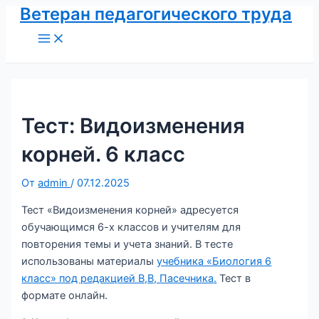
Ветеран педагогического труда
Перейти
к
Main
Menu
содержимому
Тест: Видоизменения
корней. 6 класс
От
admin
/
07.12.2025
Тест «Видоизменения корней» адресуется
обучающимся 6-х классов и учителям для
повторения темы и учета знаний. В тесте
использованы материалы
учебника «Биология 6
класс» под редакцией В,В, Пасечника
.
Тест в
формате онлайн.