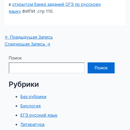
в
открытом банке заданий ОГЭ по русскому
языку
ФИПИ стр 110.
Навигация
←
Предыдущая Запись
по
Следующая Запись
→
записям
Поиск
Поиск
Рубрики
Без рубрики
Биология
ЕГЭ русский язык
Литература