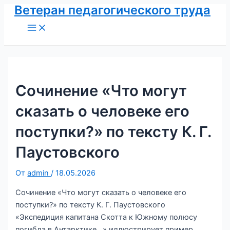
Ветеран педагогического труда
Перейти
к
Main
Menu
содержимому
Сочинение «Что могут
сказать о человеке его
поступки?» по тексту К. Г.
Паустовского
От
admin
/
18.05.2026
Сочинение «Что могут сказать о человеке его
поступки?» по тексту К. Г. Паустовского
«Экспедиция капитана Скотта к Южному полюсу
погибла в Антарктике…» иллюстрирует пример