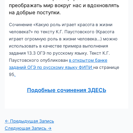
преображать мир вокруг нас и вдохновлять
на добрые поступки.
Сочинение «Какую роль играет красота в жизни
человека?» по тексту К.Г. Паустовского (Красота
играет огромную роль в жизни человека…) можно
использовать в качестве примера выполнения
задания 13.3 ОГЭ по русскому языку. Текст К.Г.
Паустовского опубликован
в открытом банке
заданий ОГЭ по русскому языку ФИПИ
на странице
95
.
Подобные сочинения ЗДЕСЬ
Навигация
←
Предыдущая Запись
по
Следующая Запись
→