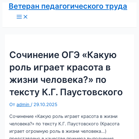
Ветеран педагогического труда
Перейти
к
Main
Menu
содержимому
Сочинение ОГЭ «Какую
роль играет красота в
жизни человека?» по
тексту К.Г. Паустовского
От
admin
/
29.10.2025
Сочинение «Какую роль играет красота в жизни
человека?» по тексту К.Г. Паустовского (Красота
играет огромную роль в жизни человека…)
представлено в качестве примера выполнения