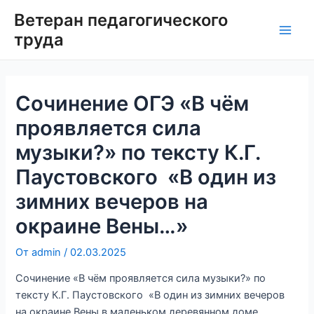
Перейти
Ветеран педагогического
к
труда
Main
содержимому
Men
Сочинение ОГЭ «В чём
проявляется сила
музыки?» по тексту К.Г.
Паустовского «В один из
зимних вечеров на
окраине Вены…»
От
admin
/
02.03.2025
Сочинение «В чём проявляется сила музыки?» по
тексту К.Г. Паустовского «В один из зимних вечеров
на окраине Вены в маленьком деревянном доме