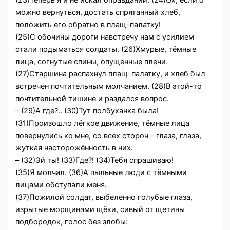
(23)Теперь я и не искал оправданий. (24)Ох, если б
можно вернуться, достать спрятанный хлеб,
положить его обратно в плащ-палатку!
(25)С обочины дороги навстречу нам с усилием
стали подыматься солдаты. (26)Хмурые, тёмные
лица, согнутые спины, опущенные плечи.
(27)Старшина распахнул плащ-палатку, и хлеб был
встречен почтительным молчанием. (28)В этой-то
почтительной тишине и раздался вопрос.
– (29)А где?.. (30)Тут полбуханка была!
(31)Произошло лёгкое движение, тёмные лица
повернулись ко мне, со всех сторон – глаза, глаза,
жуткая насторожённость в них.
– (32)Эй ты! (33)Где?! (34)Тебя спрашиваю!
(35)Я молчал. (36)А пыльные люди с тёмными
лицами обступали меня.
(37)Пожилой солдат, выбеленно голубые глаза,
изрытые морщинами щёки, сивый от щетины
подбородок, голос без злобы: