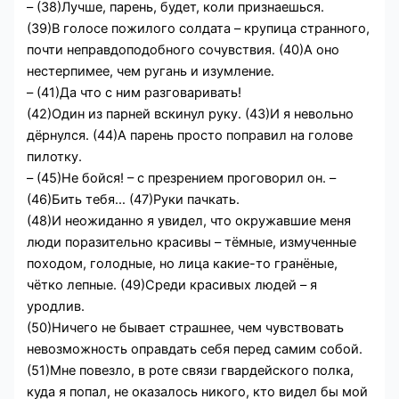
– (38)Лучше, парень, будет, коли признаешься.
(39)В голосе пожилого солдата – крупица странного,
почти неправдоподобного сочувствия. (40)А оно
нестерпимее, чем ругань и изумление.
– (41)Да что с ним разговаривать!
(42)Один из парней вскинул руку. (43)И я невольно
дёрнулся. (44)А парень просто поправил на голове
пилотку.
– (45)Не бойся! – с презрением проговорил он. –
(46)Бить тебя… (47)Руки пачкать.
(48)И неожиданно я увидел, что окружавшие меня
люди поразительно красивы – тёмные, измученные
походом, голодные, но лица какие-то гранёные,
чётко лепные. (49)Среди красивых людей – я
уродлив.
(50)Ничего не бывает страшнее, чем чувствовать
невозможность оправдать себя перед самим собой.
(51)Мне повезло, в роте связи гвардейского полка,
куда я попал, не оказалось никого, кто видел бы мой