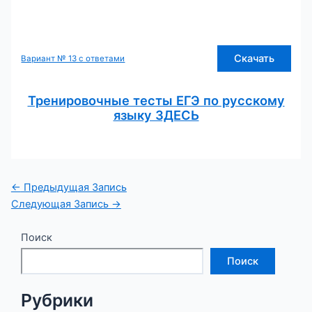
Скачать
Вариант № 13 с ответами
Тренировочные тесты ЕГЭ по русскому
языку ЗДЕСЬ
Навигация
←
Предыдущая Запись
по
Следующая Запись
→
записям
Поиск
Поиск
Рубрики