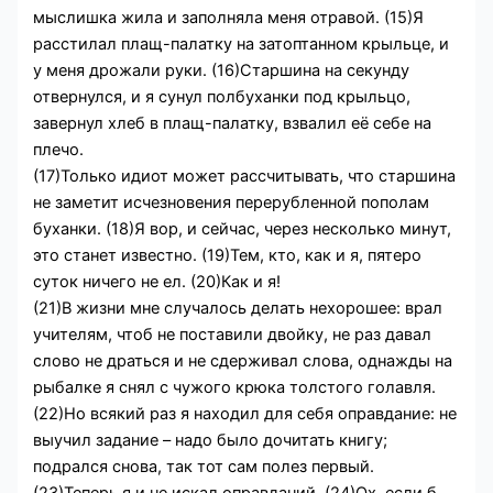
мыслишка жила и заполняла меня отравой. (15)Я
расстилал плащ-палатку на затоптанном крыльце, и
у меня дрожали руки. (16)Старшина на секунду
отвернулся, и я сунул полбуханки под крыльцо,
завернул хлеб в плащ-палатку, взвалил её себе на
плечо.
(17)Только идиот может рассчитывать, что старшина
не заметит исчезновения перерубленной пополам
буханки. (18)Я вор, и сейчас, через несколько минут,
это станет известно. (19)Тем, кто, как и я, пятеро
суток ничего не ел. (20)Как и я!
(21)В жизни мне случалось делать нехорошее: врал
учителям, чтоб не поставили двойку, не раз давал
слово не драться и не сдерживал слова, однажды на
рыбалке я снял с чужого крюка толстого голавля.
(22)Но всякий раз я находил для себя оправдание: не
выучил задание – надо было дочитать книгу;
подрался снова, так тот сам полез первый.