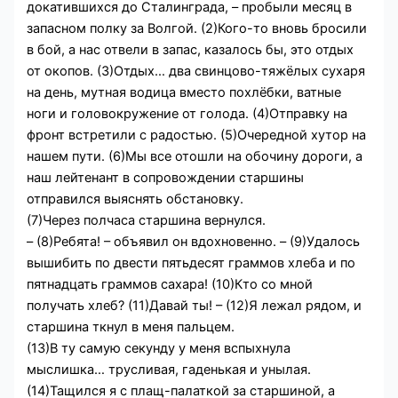
докатившихся до Сталинграда, – пробыли месяц в
запасном полку за Волгой. (2)Кого-то вновь бросили
в бой, а нас отвели в запас, казалось бы, это отдых
от окопов. (3)Отдых… два свинцово-тяжёлых сухаря
на день, мутная водица вместо похлёбки, ватные
ноги и головокружение от голода. (4)Отправку на
фронт встретили с радостью. (5)Очередной хутор на
нашем пути. (6)Мы все отошли на обочину дороги, а
наш лейтенант в сопровождении старшины
отправился выяснять обстановку.
(7)Через полчаса старшина вернулся.
– (8)Ребята! – объявил он вдохновенно. – (9)Удалось
вышибить по двести пятьдесят граммов хлеба и по
пятнадцать граммов сахара! (10)Кто со мной
получать хлеб? (11)Давай ты! – (12)Я лежал рядом, и
старшина ткнул в меня пальцем.
(13)В ту самую секунду у меня вспыхнула
мыслишка… трусливая, гаденькая и унылая.
(14)Тащился я с плащ-палаткой за старшиной, а