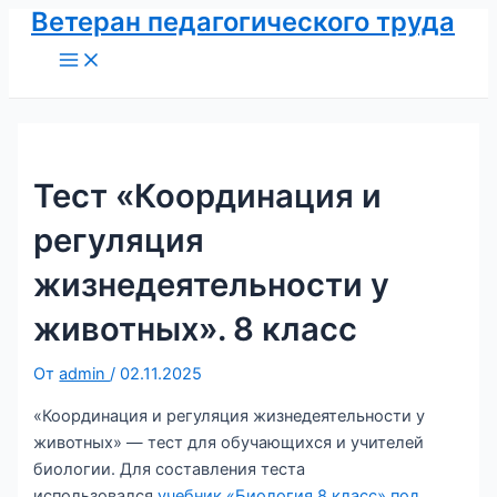
Ветеран педагогического труда
Перейти
к
Main
Menu
содержимому
Тест «Координация и
регуляция
жизнедеятельности у
животных». 8 класс
От
admin
/
02.11.2025
«Координация и регуляция жизнедеятельности у
животных» — тест для обучающихся и учителей
биологии. Для составления теста
использовался
учебник «Биология 8 класс» под