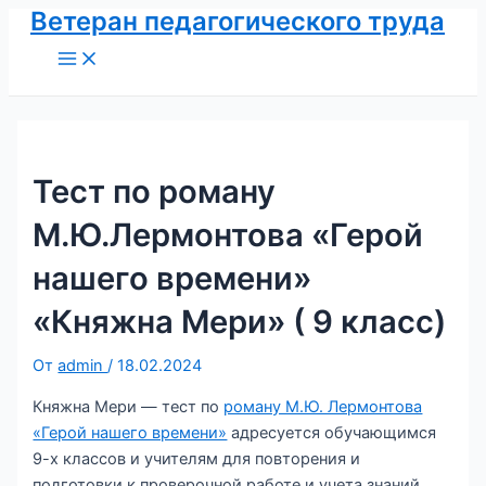
Ветеран педагогического труда
Перейти
к
Main
Menu
содержимому
Тест по роману
М.Ю.Лермонтова «Герой
нашего времени»
«Княжна Мери» ( 9 класс)
От
admin
/
18.02.2024
Княжна Мери — тест по
роману М.Ю. Лермонтова
«Герой нашего времени»
адресуется обучающимся
9-х классов и учителям для повторения и
подготовки к проверочной работе и учета знаний.