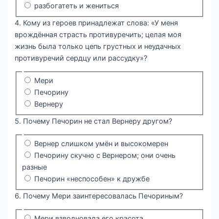
разбогатеть и жениться
4. Кому из героев принадлежат слова: «У меня
врождённая страсть противуречить; целая моя
жизнь была только цепь грустных и неудачных
противуречий сердцу или рассудку»?
Мери
Печорину
Вернеру
5. Почему Печорин не стал Вернеру другом?
Вернер слишком умён и высокомерен
Печорину скучно с Вернером; они очень
разные
Печорин «неспособен» к дружбе
6. Почему Мери заинтересовалась Печориным?
Мери взволновала его красота