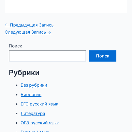
Навигация
←
Предыдущая Запись
по
Следующая Запись
→
записям
Поиск
Поиск
Рубрики
Без рубрики
Биология
ЕГЭ русский язык
Литература
ОГЭ русский язык