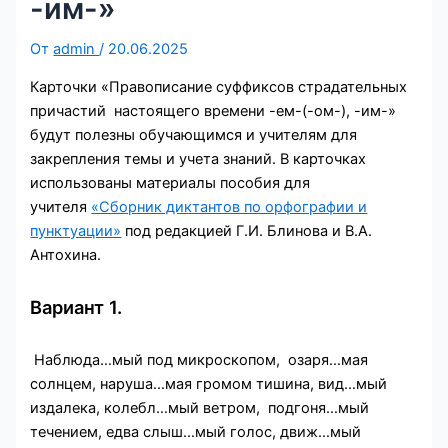
-им-»
От
admin
/
20.06.2025
Карточки «Правописание суффиксов страдательных
причастий настоящего времени -ем-(-ом-), -им-»
будут полезны обучающимся и учителям для
закрепления темы и учета знаний. В карточках
использованы материалы пособия для
учителя
«Сборник диктантов по орфографии и
пунктуации»
под редакцией Г.И. Блинова и В.А.
Антохина.
Вариант 1.
Наблюда…мый под микроскопом, озаря…мая
солнцем, наруша…мая громом тишина, вид…мый
издалека, колебл…мый ветром, подгоня…мый
течением, едва слыш…мый голос, движ…мый