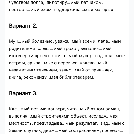
чувством долга, пилотиру…мый летчиком,
повторя…мый эхом, поддержива…мый матерью.
Вариант 2.
Муч…мый болезнью, уважа…мый всеми, леле…мый
родителями, слыш…мый грохот, выполня…мый
инженером проект, сжига…мый мусор, подгоня…мые
ветром, срыва…мые с деревьев, увлека…мый
незаметным течением, завис…мый от привычек,
книга, рекоменду…мая библиотекарем.
Вариант 3.
Кле…мый детьми конверт, чита…мый отцом роман,
выполня…мый строителями объект, исследу…мая
местность, предугадыва…мый результат, вид…мый с
Земли спутник, движ…мый состраданием, проверя…