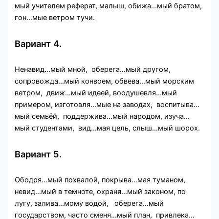
мый учителем реферат, малыш, обижа…мый братом,
гон…мые ветром тучи.
Вариант 4.
Ненавид…мый мной, оберега…мый другом,
сопровожда…мый конвоем, обвева…мый морским
ветром, движ…мый идеей, воодушевля…мый
примером, изготовля…мые на заводах, воспитыва…
мый семьёй, поддержива…мый народом, изуча…
мый студентами, вид…мая цель, слыш…мый шорох.
Вариант 5.
Ободря…мый похвалой, покрыва…мая туманом,
невид…мый в темноте, охраня…мый законом, по
лугу, залива…мому водой, оберега…мый
государством, часто сменя…мый план, привлека…