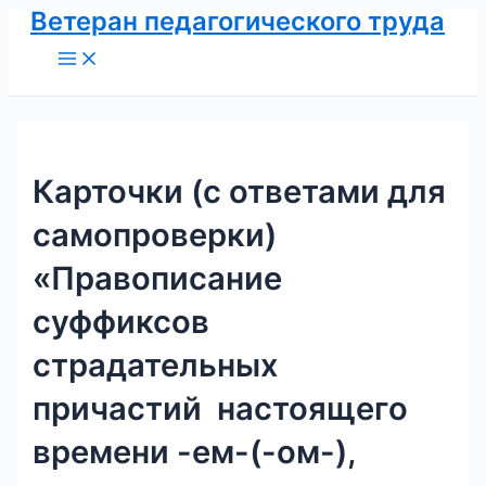
Ветеран педагогического труда
Перейти
к
Main
Menu
содержимому
Карточки (с ответами для
самопроверки)
«Правописание
суффиксов
страдательных
причастий настоящего
времени -ем-(-ом-),