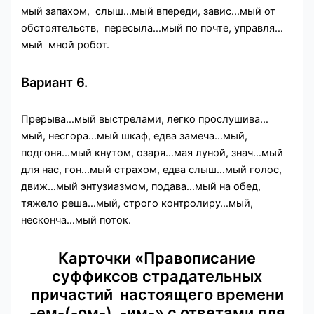
мый запахом, слыш…мый впереди, завис…мый от
обстоятельств, пересыла…мый по почте, управля…
мый мной робот.
Вариант 6.
Прерыва…мый выстрелами, легко прослушива…
мый, несгора…мый шкаф, едва замеча…мый,
подгоня…мый кнутом, озаря…мая луной, знач…мый
для нас, гон…мый страхом, едва слыш…мый голос,
движ…мый энтузиазмом, подава…мый на обед,
тяжело реша…мый, строго контролиру…мый,
несконча…мый поток.
Карточки «Правописание
суффиксов страдательных
причастий настоящего времени
-ем-(-ом-), -им-» с ответами для