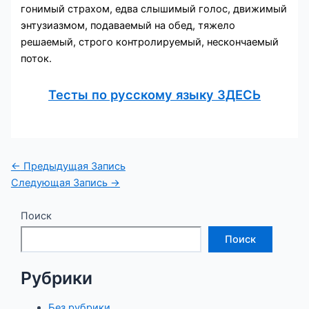
гонимый страхом, едва слышимый голос, движимый
энтузиазмом, подаваемый на обед, тяжело
решаемый, строго контролируемый, нескончаемый
поток.
Тесты по русскому языку ЗДЕСЬ
Навигация
←
Предыдущая Запись
по
Следующая Запись
→
записям
Поиск
Поиск
Рубрики
Без рубрики