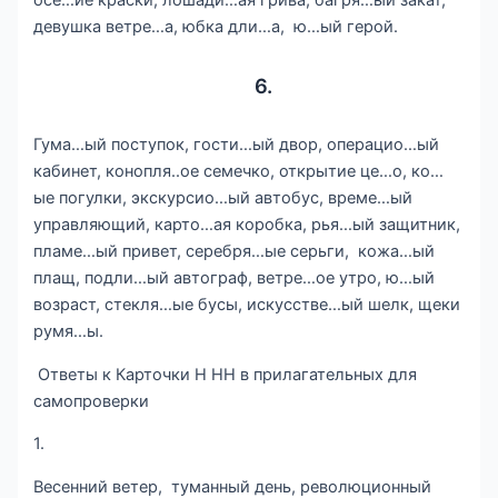
осе…ие краски, лошади…ая грива, багря…ый закат,
девушка ветре…а, юбка дли…а, ю…ый герой.
6.
Гума…ый поступок, гости…ый двор, операцио…ый
кабинет, конопля..ое семечко, открытие це…о, ко…
ые погулки, экскурсио…ый автобус, време…ый
управляющий, карто…ая коробка, рья…ый защитник,
пламе…ый привет, серебря…ые серьги, кожа…ый
плащ, подли…ый автограф, ветре…ое утро, ю…ый
возраст, стекля…ые бусы, искусстве…ый шелк, щеки
румя…ы.
Ответы к Карточки Н НН в прилагательных для
самопроверки
1.
Весенний ветер, туманный день, революционный