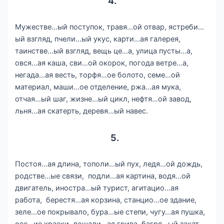
4.
Мужестве…ый поступок, травя…ой отвар, ястреби…
ый взгляд, пчели…ый укус, карти…ая галерея,
таинстве…ый взгляд, вещь це…а, улица пусты…а,
овся…ая каша, сви…ой окорок, погода ветре…а,
негада…ая весть, торфя…ое болото, семе…ой
материал, маши…ое отделение, ржа…ая мука,
отчая…ый шаг, жизне…ый цикл, нефтя…ой завод,
льня…ая скатерть, деревя…ый навес.
5.
Постоя…ая длина, тополи…ый пух, ледя…ой дождь,
родстве…ые связи, подли…ая картина, водя…ой
двигатель, иностра…ый турист, агитацио…ая
работа, берестя…ая корзина, станцио…ое здание,
зеле…ое покрывало, бура…ые степи, чугу…ая пушка,