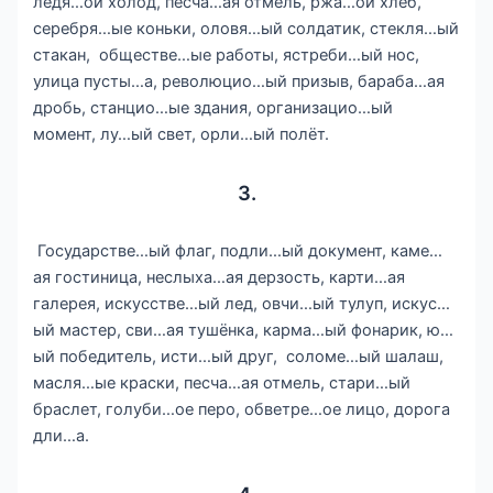
ледя…ой холод, песча…ая отмель, ржа…ой хлеб,
серебря…ые коньки, оловя…ый солдатик, стекля…ый
стакан, обществе…ые работы, ястреби…ый нос,
улица пусты…а, революцио…ый призыв, бараба…ая
дробь, станцио…ые здания, организацио…ый
момент, лу…ый свет, орли…ый полёт.
3.
Государстве…ый флаг, подли…ый документ, каме…
ая гостиница, неслыха…ая дерзость, карти…ая
галерея, искусстве…ый лед, овчи…ый тулуп, искус…
ый мастер, сви…ая тушёнка, карма…ый фонарик, ю…
ый победитель, исти…ый друг, соломе…ый шалаш,
масля…ые краски, песча…ая отмель, стари…ый
браслет, голуби…ое перо, обветре…ое лицо, дорога
дли…а.