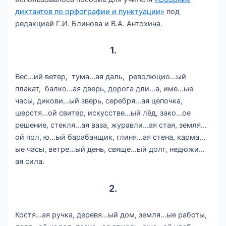
диктантов по орфографии и пунктуации»
под
редакцией Г.И. Блинова и В.А. Антохина.
1.
Вес…ий ветер, тума…ая даль, революцио…ый
плакат, балко…ая дверь, дорога дли…а, име…ые
часы, дикови…ый зверь, серебря…ая цепочка,
шерстя…ой свитер, искусстве…ый лёд, зако…ое
решение, стекля…ая ваза, журавли…ая стая, земля…
ой пол, ю…ый барабанщик, глиня…ая стена, карма…
ые часы, ветре…ый день, свяще…ый долг, недюжи…
ая сила.
2.
Костя…ая ручка, деревя…ый дом, земля…ые работы,