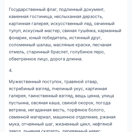
Государственный флаг, подлинный документ,
каменная гостиница, неслыханная дерзость,
картинная галерея, искусственный лед, овчинный
тулуп, искусный мастер, свиная тушёнка, карманный
фонарик, юный победитель, истинный друг,
соломенный шалаш, масляные краски, песчаная
отмель, старинный браслет, голубиное перо,
обветренное лицо, дорога длинна.
4.
Мужественный поступок, травяной отвар,
ястребиный взгляд, пчелиный укус, картинная
галерея, таинственный взгляд, вещь ценна, улица
пустынна, овсяная каша, свиной окорок, погода
ветрена, негаданная весть, торфяное болото,
семенной материал, машинное отделение, ржаная
мука, отчаянный шаг, жизненный цикл, нефтяной
завод, льняная скатерть, деревянный навес.