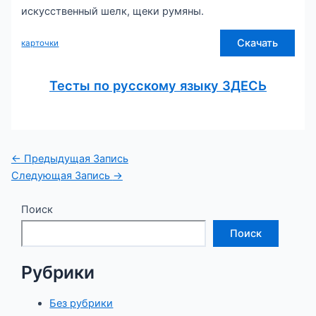
искусственный шелк, щеки румяны.
Скачать
карточки
Тесты по русскому языку ЗДЕСЬ
Навигация
←
Предыдущая Запись
по
Следующая Запись
→
записям
Поиск
Поиск
Рубрики
Без рубрики