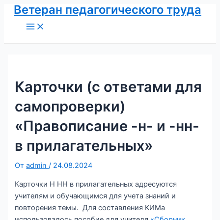
Ветеран педагогического труда
Перейти
к
Main
Menu
содержимому
Карточки (с ответами для
самопроверки)
«Правописание -н- и -нн-
в прилагательных»
От
admin
/
24.08.2024
Карточки Н НН в прилагательных адресуются
учителям и обучающимся для учета знаний и
повторения темы. Для составления КИМа
использовалось пособие для учителя
«Сборник