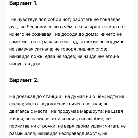
Вариант 1.
Не чувствуя под собой ног; работать не покладая
рук, не беспокоясь ни о чём; не вытирая с лица пот;
ничего не сознавая, не доходя до дома; ничего не
заметив; не страшась невзгод; ответив не подумав,
не замечая сигнала; не говоря лишних слов;
ненавидя ложь; едва не задев; не найдя ничего,не
выпуская дым.
Вариант 2.
Не доезжая до станции; не думая ни о чём; идти не
спеша; часто недоумевая; ничего не зная; не
двигаясь с места; не продумав маршрута; не щадя
жизни; не написав объяснения; невзлюбив; не
прочитав ни строчки; не веря своим ушам; читать не
размышляя; ненавидя несправедливость, не