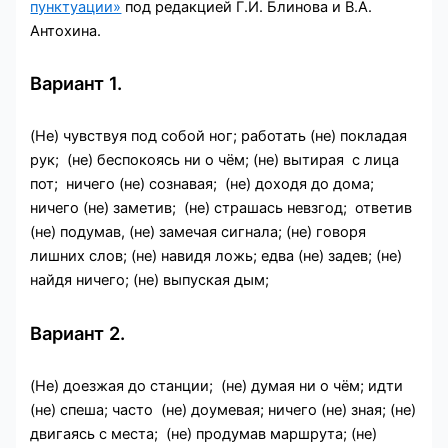
пунктуации»
под редакцией Г.И. Блинова и В.А.
Антохина.
Вариант 1.
(Не) чувствуя под собой ног; работать (не) покладая
рук; (не) беспокоясь ни о чём; (не) вытирая с лица
пот; ничего (не) сознавая; (не) доходя до дома;
ничего (не) заметив; (не) страшась невзгод; ответив
(не) подумав, (не) замечая сигнала; (не) говоря
лишних слов; (не) навидя ложь; едва (не) задев; (не)
найдя ничего; (не) выпуская дым;
Вариант 2.
(Не) доезжая до станции; (не) думая ни о чём; идти
(не) спеша; часто (не) доумевая; ничего (не) зная; (не)
двигаясь с места; (не) продумав маршрута; (не)