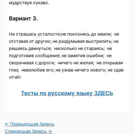
мудрствуя лукаво.
Вариант 3.
Не страшась усталости;не поклонясь до земли; не
отставая от других; не раздумывая выстрелить; не
решаясь двинуться; нисколько не стараясь; не
подготовив сообщения; не заметив ошибки; не
сворачивая с дороги; ничего не желая; не открывая
глаз; невзлюбив его; не узнав ничего нового; не сдав
отчёт.
Тесты по русскому языку ЗДЕСЬ
Навигация
←
Предыдущая Запись
по
Следующая Запись
→