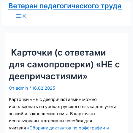
Ветеран педагогического труда
Перейти
к
Main
Menu
содержимому
Карточки (с ответами
для самопроверки) «НЕ с
деепричастиями»
От
admin
/
16.02.2025
Карточки «НЕ с деепричастиями» можно
использовать на уроках русского языка для учета
знаний и закрепления темы. В карточках
использованы материалы пособия для
учителя
«Сборник диктантов по орфографии и