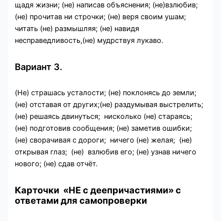
щадя жизни; (не) написав объяснения; (не)взлюбив;
(не) прочитав ни строчки; (не) веря своим ушам;
читать (не) размышляя; (не) навидя
несправедливость,(не) мудрствуя лукаво.
Вариант 3.
(Не) страшась усталости; (не) поклонясь до земли;
(не) отставая от других;(не) раздумывая выстрелить;
(не) решаясь двинуться; нисколько (не) стараясь;
(не) подготовив сообщения; (не) заметив ошибки;
(не) сворачивая с дороги; ничего (не) желая; (не)
открывая глаз; (не) взлюбив его; (не) узнав ничего
нового; (не) сдав отчёт.
Карточки «НЕ с деепричастиями» с
ответами для самопроверки