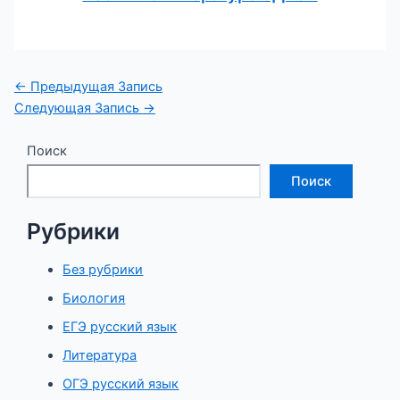
Навигация
←
Предыдущая Запись
по
Следующая Запись
→
записям
Поиск
Поиск
Рубрики
Без рубрики
Биология
ЕГЭ русский язык
Литература
ОГЭ русский язык