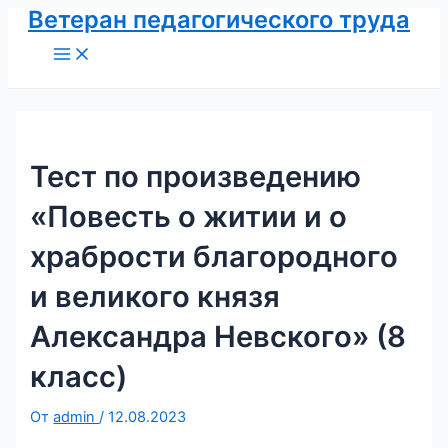
Ветеран педагогического труда
Перейти
к
Main
Menu
содержимому
Тест по произведению
«Повесть о житии и о
храбрости благородного
и великого князя
Александра Невского» (8
класс)
От
admin
/
12.08.2023