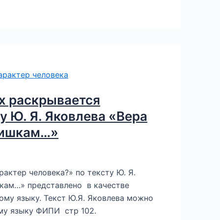
ах раскрывается
у Ю. Я. Яковлева «Вера
чишкам…»
актер человека?» по тексту Ю. Я.
шкам…» представлено в качестве
ому языку. Текст Ю.Я. Яковлева можно
усскому языку ФИПИ стр 102.