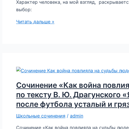
На
Характер человека, на мой взгляд, раскрываетс
десятки
выбор:
тысяч
Сочинение
Читать дальше »
из
«В
них
каких
война
поступках
обрушилась
раскрывается
точно
характер
так
человека?»
же,
по
как
тексту
и
Сочинение «Как война повли
Ю.
на
по тексту В. Ю. Драгунского 
Я.
взрослых…»
после футбола усталый и гр
Яковлева
«Вера
Школьные сочинения
/
admin
никогда
не
Сочинение «Как война повлияла на судьбы людей