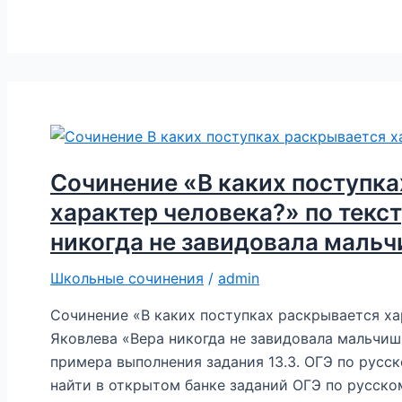
«Какое
общее
дело
было
в
годы
войны
у
Сочинение «В каких поступк
всех
характер человека?» по текст
людей
никогда не завидовала маль
нашей
страны?»
Школьные сочинения
/
admin
по
тексту
Сочинение «В каких поступках раскрывается хар
А.П.
Яковлева «Вера никогда не завидовала мальчи
Гайдара
примера выполнения задания 13.3. ОГЭ по русск
«Дети!
найти в открытом банке заданий ОГЭ по р