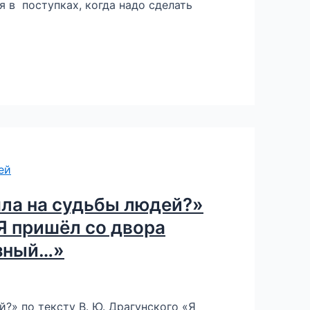
я в поступках, когда надо сделать
яла на судьбы людей?»
«Я пришёл со двора
язный…»
?» по тексту В. Ю. Драгунского «Я