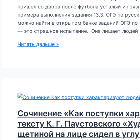
завидовала
пришёл со двора после футбола усталый и гряз
мальчишкам…»
примера выполнения задания 13.3. ОГЭ по русск
можно найти в открытом банке заданий ОГЭ по
— это страшное испытание. Она лишает людей 
Сочинение
Читать дальше »
«Как
война
повлияла
на
судьбы
людей?»
по
тексту
Сочинение «Как поступки ха
В.
тексту К. Г. Паустовского «Х
Ю.
щетиной на лице сидел в угл
Драгунского